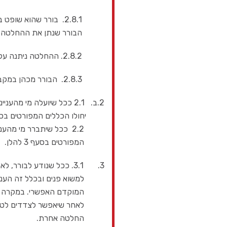
2.8.1. בורר שהוא שופט בדימוס כיהן בעבר באותו בית משפט, באותו הזמן, בערכאה ממנה פרש, יחד עם
הבורר שנתן את ההחלטה.
2.8.2. ההחלטה ניתנה על ידי בורר שכיהן עמו באותו מותב בוררים במהלך 3 (שלוש) השנים האחרונות.
2.8.3. הבורר מכהן במקביל לערעור במותב בוררים אחר עם הבורר שנתן את ההחלטה.
2.ב. 2.1 ככל שיועלה מי מהעניינים המפורטים בסעיף 2(א) לעיל, לפני תחילת הבוררות או בישיבה הראשונה,
יחולו הכללים המפורטים בסעיף 1 ל
2.2 ככל שיתברר מי מהעניינים המפורטים בסעיף 2 (א) לעיל לאחר תחילת הבוררות יחולו הכללים
המפורטים בסעף 3 להלן.
3. 3.1. ככל שנודע לבורר, לאחר התחלת הליך הבוררות, על קיומם של עניינים העשויים להעלות חשש
למשוא פנים ובכלל זה העניינים האמורים בסעיף 2 לעיל , יוד
המוקדם האפשרי. במקרה זה, הה
לאחר שיאפשר לצדדים לטעון א
החלטה אחרת.