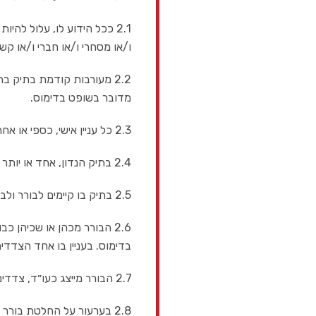
2.1 ככל הידוע לו, עלול להיות לו או לקרובי משפחתו מדרגה ראשונה או לבני זוגם, עניין אישי ו/או כספי
ו/או מסחרי ו/או חברי ו/או קשרי
2.2 מעורבות קודמת בתיק בתור בא כוח, בורר, מגשר, עד, יועץ מקצועי, מומחה או תפקיד שיפוטי כאשר,
מדובר בשופט בדימוס.
2.3 כל עניין אישי, כספי או אחר בתיק ו/או בתוצאות הבוררות.
2.4 בתיק הנדון, אחד או יותר מהצדדים ו/או באי כוחם היו או הינם לקוחות משרדו.
2.5 בתיק בו קיימים לבורר ולבא-כח מי מהצדדים, יחסים מקצועיים הכוללים היוועצות משפטית.
2.6 הבורר מכהן או שכיהן כבורר, מגשר, עד, יועץ מקצועי, מומחה או בתפקיד שיפוטי כאשר, מדובר בשופט
בדימוס. בעניין בו אחד הצדדים ל
2.7 הבורר מייצג כעו״ד, צדדים אחרים לדיוני בוררות במשכן המתנהלים בפני בוררים אחרים.
2.8 בערעור על החלטת בורר אחר (״ההחלטה״ בסעיף זה), יינתן גילוי לגבי המקרים הבאים: