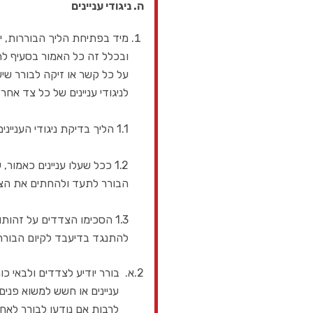
ה. ניגודי עניינים
מיד בפתיחת הליך הבוררות, יער
ובכלל זה כל האמור בסעיף לה
על כל קשר או זיקה לבורר שיש
לניגודי עניינים של כל צד אח
1.1 הליך בדיקת ניגודי העניינים ותוצאותיו יתועד במפורט ובכתב בפרוטוקול הישיבה הראשונה
1.2 ככל שעלו עניינים כא
הבורר לתעד ולהחתים את הצד
1.3 הסכימו הצדדים על זהו
להתנגד בדיעבד לקיום הבוררו
2.א. בורר יודיע לצדדים ולבאי כוחם על כל נגיעה זיקה, או עניין אחר שעשוי לדעתו להעלות מצב של ניגוד
עניינים או חשש למשוא פנים, או
לרבות אם נודעו לבורר לאחר הת