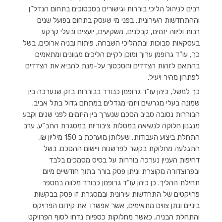
רבים לניהול הליכי בוררות וגישורים בסכסוכים בתחום הנדל”ן
וההתחדשות העירונית, בפני מי שעסק בתחום בפועל שנים
רבות וליווה יזמים, קבלנים, משקיעים, יועצים ובעלי קרקע
בעסקאות סבוכות ובתהליכי השבחה, פיתוח ובניה ארוכים. בשל
כך, עו”ד גרופמן ערוך ומוכן לקיים הליכים מגוונים ומתאמים
בהתאם לזהות הצדדים והסכסוך על-מנת להביא את הצדדים
לפתרון מהיר ויעיל.
כך למשל, כיהן עו”ד גרופמן כבורר בבוררות בזק שנערכה בין
שמונה בעלי מגרשים ויזמי מגדלים במתחם גדול בתל אביב.
הבוררות נסובה סביב הסכם שנערך בין היזמים לפני שנים וקבע
מנגנון חלוקה לנשיאה במטלות ציבוריות במסגרת התב”ע. ערב
התחלת ביצוע העבודות, שעלותן מוערכת ב 150 מיליון ₪,
התגלעה מחלוקת בקשר לפרשנות ויישום ההסכם. בשל
דחיפות העניין נערכה בוררות על בסיס מסמכים בלבד
ובפרוצדורה מקוצרת וניתן פסק בורר בתוך חודשיים מיום
תחילת ההליך. כן כיהן עו”ד גרופמן כבורר מלווה במספר
פרויקטים של התחדשות עירונית ובמסגרת זו פסק בבקשות
ביניים ונתן צווים מתאימים, אשר אפשרו את קידום הפרויקט
והתחלת הבניה, כאשר מחלוקות כספיות נדחו לסוף הפרויקט