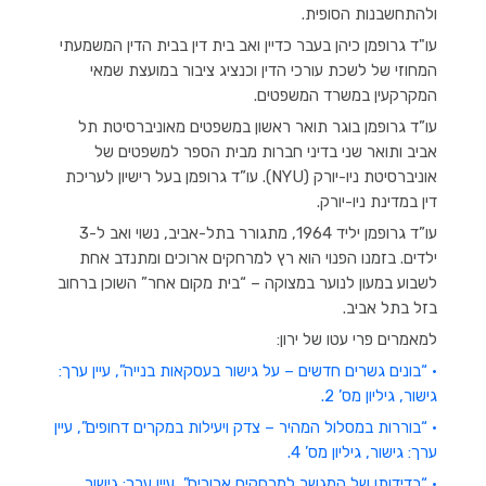
ולהתחשבנות הסופית.
עו"ד גרופמן כיהן בעבר כדיין ואב בית דין בבית הדין המשמעתי
המחוזי של לשכת עורכי הדין וכנציג ציבור במועצת שמאי
המקרקעין במשרד המשפטים.
עו”ד גרופמן בוגר תואר ראשון במשפטים מאוניברסיטת תל
אביב ותואר שני בדיני חברות מבית הספר למשפטים של
אוניברסיטת ניו-יורק (NYU). עו”ד גרופמן בעל רישיון לעריכת
דין במדינת ניו-יורק.
עו”ד גרופמן יליד 1964, מתגורר בתל-אביב, נשוי ואב ל-3
ילדים. בזמנו הפנוי הוא רץ למרחקים ארוכים ומתנדב אחת
לשבוע במעון לנוער במצוקה – “בית מקום אחר” השוכן ברחוב
בזל בתל אביב.
למאמרים פרי עטו של ירון:
• “בונים גשרים חדשים – על גישור בעסקאות בנייה”, עיין ערך:
גישור, גיליון מס’ 2.
• “בוררות במסלול המהיר – צדק ויעילות במקרים דחופים”, עיין
ערך: גישור, גיליון מס’ 4.
• “בדידותו של המגשר למרחקים ארוכים”, עיין ערך: גישור.