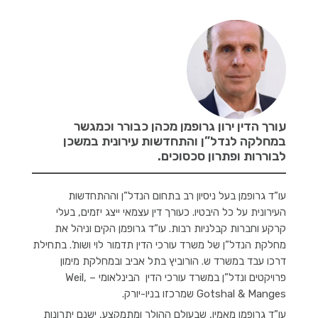
עורך הדין ירון גרופמן מכהן כבורר וכמגשר
במחלקה לנדל”ן והתחדשות עירונית במשכן
לבוררות ופתרון סכסוכים.
עו”ד גרופמן בעל ניסיון רב בתחום הנדל”ן וההתחדשות
העירונית על כל היבטיו. כעורך דין עצמאי ייצג יזמים, בעלי
קרקע וחברות קבלניות רבות. עו”ד גרופמן הקים וניהל את
מחלקת הנדל”ן של משרד עורכי הדין תדמור לוי ושות’. בתחילת
דרכו עבד במשרד ש. הורוביץ בתל אביב ובמחלקת מימון
פרויקטים ונדל”ן במשרד עורכי הדין הבינלאומי – Weil,
Gotshal & Manges שמרכזו בניו-יורק.
עו”ד גרופמן מאמין, שבעולם ההולך ומתמקצע, ישנם יתרונות