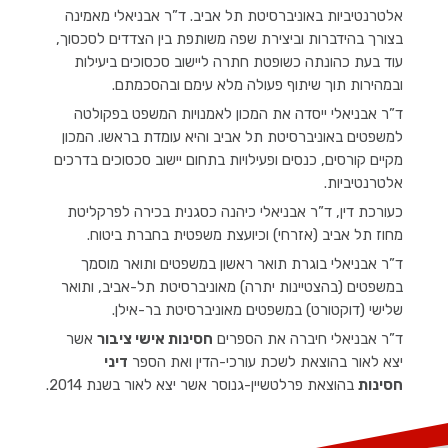
אלטרנטיביות באוניברסיטת תל אביב. ד”ר אבניאלי מאמינה
בצורך בהידברות וביצירת שפה משותפת בין הצדדים לסכסוך,
עוד בעת כהונתה כשופטת חתרה ליישוב סכסוכים ביעילות
ובמהירות תוך שיתוף פעולה מלא עימם ובהסכמתם.
ד”ר אבניאלי ייסדה את המכון לאמנויות המשפט בפקולטה
למשפטים באוניברסיטת תל אביב והיא עומדת בראשו. המכון
מקיים קורסים, כנסים ופעילויות בתחום יישוב סכסוכים בדרכים
אלטרנטיביות.
כעורכת דין, ד”ר אבניאלי כיהנה כסגנית בכירה לפרקליטת
מחוז תל אביב (אזרחי) וכיועצת משפטית בחברת ביטוח.
ד”ר אבניאלי בוגרת תואר ראשון במשפטים ותואר מוסמך
במשפטים (בהצטיינות יתרה) מאוניברסיטת תל-אביב, ותואר
שלישי (דוקטורט) במשפטים מאוניברסיטת בר-אילן.
ד”ר אבניאלי חיברה את הספרים
חסינות אישי ציבור
אשר
יצא לאור בהוצאת לשכת עורכי-הדין ואת הספר
דיני
חסינות
בהוצאת פרלטשיין-גנוסר אשר יצא לאור בשנת 2014.