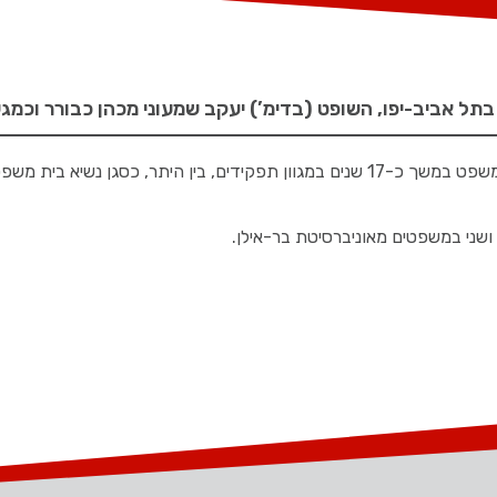
תל אביב-יפו, השופט (בדימ’) יעקב שמעוני מכהן כבורר וכמגש
השופט שמעוני כיהן במעכרת המשפט במשך כ-17 שנים במגוון תפקידים, בי
ושני במשפטים מאוניברסיטת בר-אילן.