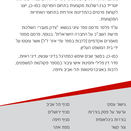
יוטרייד בגין רשלנות מקצועית בתחום הפורקס. כמו-כן, ייצג
לקוחות פרטיים בהתדיינות אזרחית בתחומי האחריות
המקצועית.
עו"ד פלסר פרסם ספר עיוני בנושא: "צדק מעברי: השלכות
פרשת השב"כ על החברה הישראלית". בנוסף, פרסם מספר
מאמרים אקדמיים (לרבות בספר עדי אזר ז"ל) אשר צוטטו על
ידי בית המשפט העליון;
כמו-כן, במשך שנים שימש כמתרגל בדיני עונשין, דיני ראיות,
סדר דין פלילי וחסינות אישי ציבור במספר פקולטות למשפטים,
לרבות באוניברסיטאות תל-אביב וחיפה.
גישור עסקי
סניף תל אביב
ערעור על פסק בוררות
סניף ירושלים
בוררות בינלאומית
סניף חיפה
צור קשר
מפת אתר