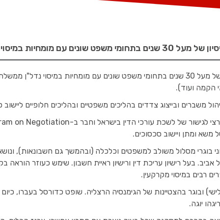
ונים עם מומחיות במיסוי נדל”ן
עו"ד ורו"ח פיני גלעד בעל ניסיון של מעל 30 שנים בתחומי משפט שונים עם מומחיו
י הקמה ועוד).
ניהול משברים ובייצוג צדדים בהליכים משפטיים ובהליכים חלופיים ליישוב
משא ומתן ויישוב סכסוכים.
וני בוגרי מסלול משולב למשפטים וכלכלה (ובהמשך גם חשבונאות), ונוש
ביב. בעל רישיון עריכת דין ורישיון ראיית חשבון. שימש כעוזר הוראה ב
ם רבים במיסוי מקרקעין.
גהו יוגה.