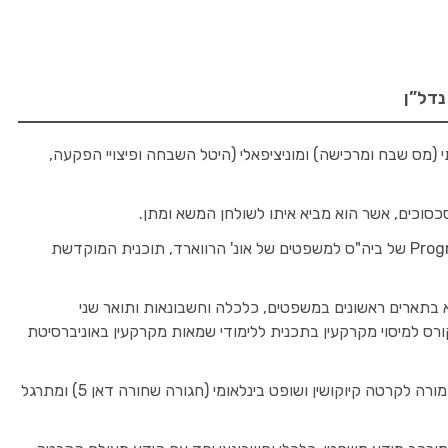
ת במיסוי נדל"ן ממשלתי (מס שבח ומרכישה) ומוניציפאלי (היטל השבחה ופיצויי הפקעה,
 סכסוכים, אשר הוא מביא איתו לשולחן המשא ומתן.
בעל הכשרת מגשר מהמוסד הארצי לגישור של לשכת עורכי הדין בישראל וחבר ב-Program on Negotiation של ביה"ס למשפטים של אונ' הרווארד, תוכנית המוקדשת
א בתארים ראשונים במשפטים, כלכלה וחשבונאות ותואר שני
קורס למיסוי מקרקעין בתכנית ללימודי שמאות מקרקעין באוניברסיטת
אב לשניים, יליד תל אביב (דור שלישי) ובוגר בהצטיינות של הגימנסיה הרצליה. שופט כדורסל בעברו, כיום מורה לקרטה קיוקושין ושופט בינלאומי (חגורה שחורה דאן 5) ומתרגל